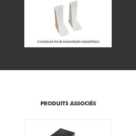
Thermostat réglable
Dispositif de
de 0 à 50 °C à
régulation :
réarmement
automatique
Intérieur du boitier
Position du bouton
CONSOLES POUR RADIATEURS INDUSTRIELS
de réglage du
thermostat :
Oui
Thermostat couplé
avec la puissance :
1187
Longueur L du
radiateur (mm) :
225
Hauteur H du
radiateur (mm) :
PRODUITS ASSOCIÉS
170
Largeur l du
radiateur (mm) :
3/4'' NPT
Diamètre du presse
étoupe :