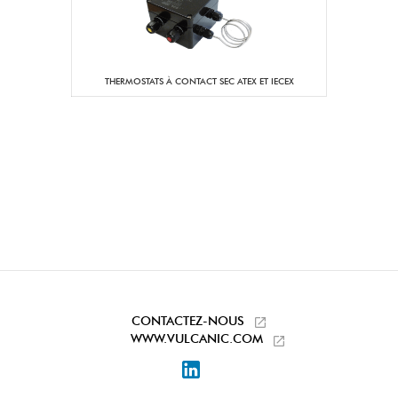
Pour câble non armé
Capacité de serrage
de Ø 8 à Ø 18 mm
du presse étoupe :
Laiton nickelé
Matière des presse
THERMOSTATS À CONTACT SEC ATEX ET IECEX
étoupes :
24
Masse (kg) :
CONTACTEZ-NOUS
WWW.VULCANIC.COM
LinkedIn