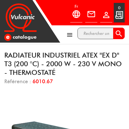
fr
0



RADIATEUR INDUSTRIEL ATEX ''EX D''
T3 (200 °C) - 2000 W - 230 V MONO
- THERMOSTATÉ
Référence :
6010.67