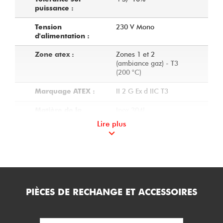
puissance :
230 V Mono
Tension
d'alimentation :
Zones 1 et 2
Zone atex :
(ambiance gaz) - T3
(200 °C)
II 2 G Ex d IIC T3
Marquage ATEX :
Inox 304L
Matière de la
carcasse et des
Lire plus
supports :
Résistances
Technologie des
monotubulaires dans
éléments chauffants
des doigts de gant
:
ailetés
PIÈCES DE RECHANGE ET ACCESSOIRES
Aluminium - IP66
Modèle de boitier :
Antidéflagrant ''Ex d''
Mode de protection
: