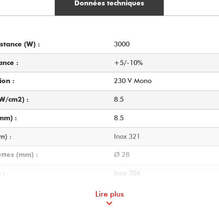
Données techniques
3000
stance (W) :
+5/-10%
ance :
230 V Mono
ion :
8.5
(W/cm2) :
8.5
mm) :
Inox 321
m) :
Ø 28
ttes (mm) :
Inox 304
 :
780
sistance (mm) :
Lire plus
M14 x 150
ns de fixation :