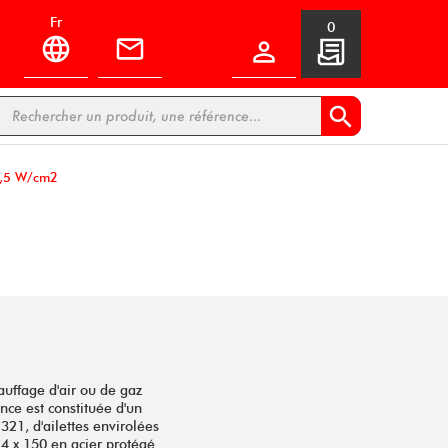
fr
0


 8,5 W/cm2
auffage d'air ou de gaz
nce est constituée d'un
21, d'ailettes envirolées
4 x 150 en acier protégé