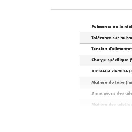
Puissance de la rési
Tolérance sur puiss
Tension d'alimentat
Charge spécifique 
Diamètre de tube (
Matière du tube (m
Dimensions des aile
Matière des ailettes
Longueur A de la ré
Diamètre des boucho