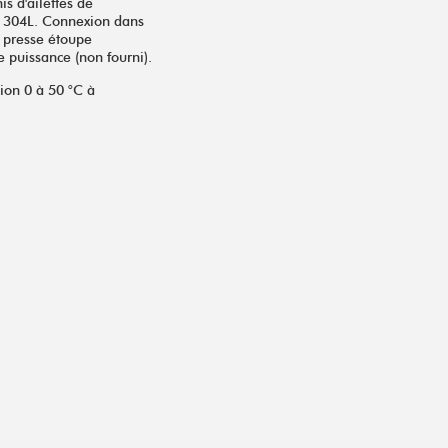
s d'ailettes de
ox 304L. Connexion dans
n presse étoupe
 puissance (non fourni).
ion 0 à 50 °C à