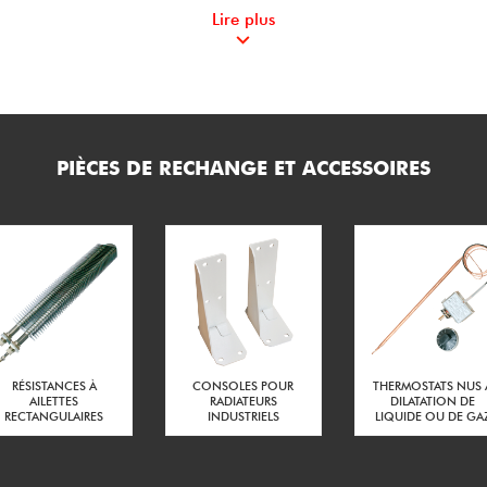
Lire plus
520
ateur (mm) :
200
teur (mm) :
165
eur (mm) :
ISO 20
 étoupe :
PIÈCES DE RECHANGE ET ACCESSOIRES
Câble Ø 7 à Ø 14 mm
e du presse étoupe :
Polyamide
étoupe :
230 V Mono ou 230 V Tri
 de couplage du radiateur :
6
RÉSISTANCES À
CONSOLES POUR
THERMOSTATS NUS 
AILETTES
RADIATEURS
DILATATION DE
RECTANGULAIRES
INDUSTRIELS
LIQUIDE OU DE GA