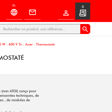
fr
0


0 W - 400 V Tri - Acier - Thermostaté
RMOSTATÉ
e (non ATEX) conçu pour
d'enceintes techniques, de
es , de modules de