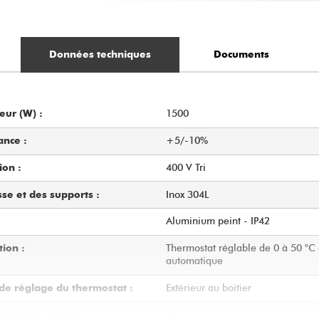
Données techniques
Documents
1500
eur (W) :
+5/-10%
ance :
400 V Tri
ion :
Inox 304L
sse et des supports :
Aluminium peint - IP42
Thermostat réglable de 0 à 50 °
tion :
automatique
Extérieur au boitier
de réglage du thermostat :
Oui
vec la puissance :