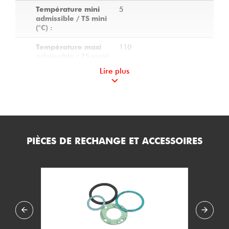
5
Température mini
admissible / TS mini
(°C) :
110
Température maxi
admissible / TS maxi
(°C) :
Lire plus
10
Pression maxi
admissible / PS maxi
(bar.g) :
8
Charge spécifique
(W/cm2) :
PIÈCES DE RECHANGE ET ACCESSOIRES
1150
Longueur
plongeante A (mm) :
120
Longueur non
chauffante Nc (mm)
:
16
Diamètre des
épingles