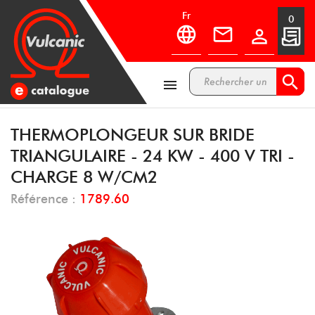
fr
0



THERMOPLONGEUR SUR BRIDE
TRIANGULAIRE - 24 KW - 400 V TRI -
CHARGE 8 W/CM2
Référence :
1789.60