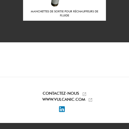
2 m3/h
Débit mini à la
puissance nominale
URS DE
MANCHETTES DE SORTIE POUR RÉCHAUFFEURS DE
:
FLUIDE
80
Diamètre du corps
DN :
460
Côle LN du
réchauffeur (mm) :
Inox 316L
Matière du corps :
Sans
Traitement interieur
du corps :
Sans
Traitement extérieur
du corps :
CONTACTEZ-NOUS
Taraudage 2'' Gaz
WWW.VULCANIC.COM
Piquages
entrée/sortie :
LinkedIn
Acier protégé
Matière des pieds
support :