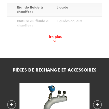
Liquide
Etat du fluide à
chauffer :
Liquides aqueux
Nature du fluide à
chauffer :
1
Nombre de corps :
Lire plus
Non calorifugé
Calorifuge du
réchauffeur :
5
Charge spécifique
(W/cm2) :
PIÈCES DE RECHANGE ET ACCESSOIRES
5
Température de
service mini (°C) :
100
Température de
service maxi (°C) :
14.2
Pression de service
maxi (bar.g) :