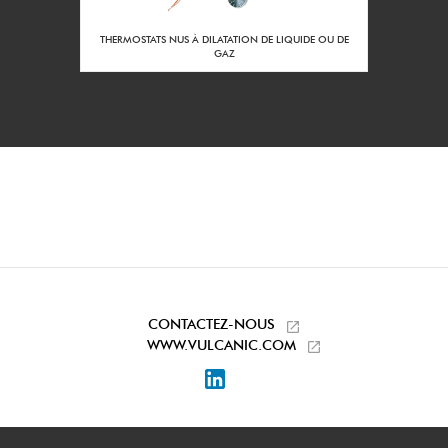
1 m3/h
Débit mini à la
puissance nominale
RS DE
THERMOSTATS NUS À DILATATION DE LIQUIDE OU DE
:
GAZ
50
Diamètre du corps
DN :
1390
Côle LN du
réchauffeur (mm) :
Acier
Matière du corps :
Sans
Traitement interieur
du corps :
Peint aluminium haute
Traitement extérieur
température
du corps :
CONTACTEZ-NOUS
Taraudage 1''1/2 Gaz
WWW.VULCANIC.COM
Piquages
entrée/sortie :
LinkedIn
Acier protégé
Matière des pieds
support :