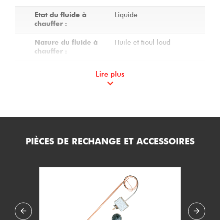
Liquide
Etat du fluide à
chauffer :
Huile et fioul loud
Nature du fluide à
chauffer :
2
Nombre de corps :
Lire plus
Non calorifugé
Calorifuge du
réchauffeur :
2
Charge spécifique
(W/cm2) :
PIÈCES DE RECHANGE ET ACCESSOIRES
5
Température de
service mini (°C) :
190
Température de
service maxi (°C) :
14.2
Pression de service
maxi (bar.g) :