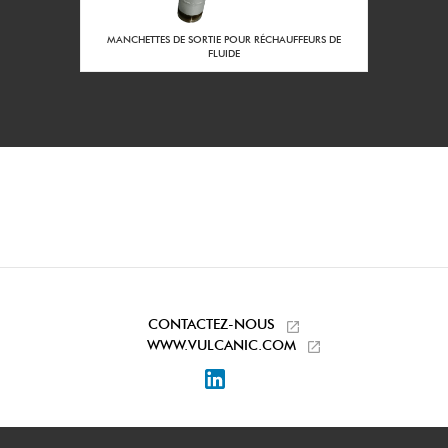
1 m3/h
Débit mini à la
puissance nominale
URS DE
MANCHETTES DE SORTIE POUR RÉCHAUFFEURS DE
:
FLUIDE
50
Diamètre du corps
DN :
460
Côle LN du
réchauffeur (mm) :
Acier
Matière du corps :
Sans
Traitement interieur
du corps :
Peint aluminium haute
Traitement extérieur
température
du corps :
CONTACTEZ-NOUS
Taraudage 1''1/2 Gaz
WWW.VULCANIC.COM
Piquages
entrée/sortie :
LinkedIn
Acier protégé
Matière des pieds
support :