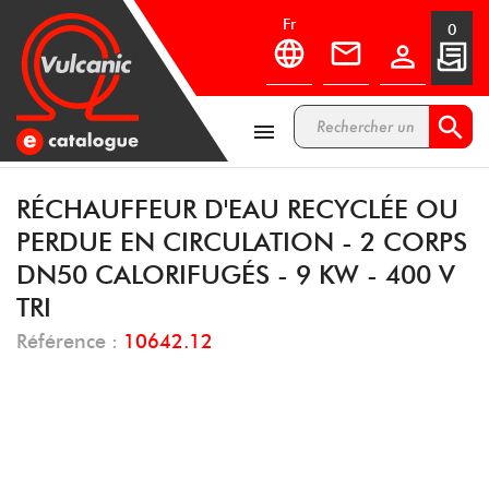
fr
0



RÉCHAUFFEUR D'EAU RECYCLÉE OU
PERDUE EN CIRCULATION - 2 CORPS
DN50 CALORIFUGÉS - 9 KW - 400 V
TRI
Référence :
10642.12