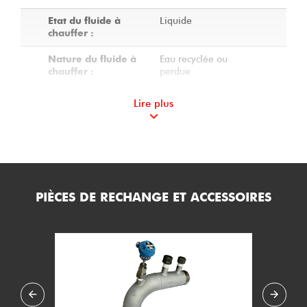
Liquide
Etat du fluide à
chauffer :
Eau recyclée ou
Nature du fluide à
perdue
chauffer :
2
Nombre de corps :
Lire plus
Calorifugé
Calorifuge du
réchauffeur :
8
Charge spécifique
(W/cm2) :
PIÈCES DE RECHANGE ET ACCESSOIRES
5
Température de
service mini (°C) :
100
Température de
service maxi (°C) :
14.2
Pression de service
maxi (bar.g) :