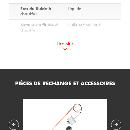
Liquide
Etat du fluide à
chauffer :
Huile et fioul loud
Nature du fluide à
chauffer :
1
Nombre de corps :
Lire plus
Calorifugé
Calorifuge du
réchauffeur :
2
Charge spécifique
(W/cm2) :
PIÈCES DE RECHANGE ET ACCESSOIRES
5
Température de
service mini (°C) :
190
Température de
service maxi (°C) :
14.2
Pression de service
maxi (bar.g) :