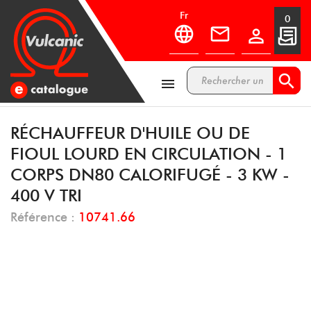
fr
0



RÉCHAUFFEUR D'HUILE OU DE
FIOUL LOURD EN CIRCULATION - 1
CORPS DN80 CALORIFUGÉ - 3 KW -
400 V TRI
Référence :
10741.66