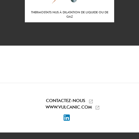
2 m3/h
Débit mini à la
puissance nominale
RS DE
THERMOSTATS NUS À DILATATION DE LIQUIDE OU DE
:
GAZ
80
Diamètre du corps
DN :
900
Côle LN du
réchauffeur (mm) :
Inox 316L
Matière du corps :
Sans
Traitement interieur
du corps :
Sans
Traitement extérieur
du corps :
CONTACTEZ-NOUS
Taraudage 2'' Gaz
WWW.VULCANIC.COM
Piquages
entrée/sortie :
LinkedIn
Acier protégé
Matière des pieds
support :