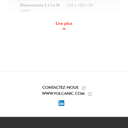
122 x 120 x 55
Dimensions L x l x H
(mm) :
IP65
Etancheité :
Lire plus
0,3 °C
Hystérésis :
Intérieur du boitier
Position du bouton
de réglage :
Sur bornier
Raccordement
électrique :
ISO 20
Diamètre du presse
étoupe
CONTACTEZ-NOUS
0.34
Masse (kg) :
WWW.VULCANIC.COM
LinkedIn