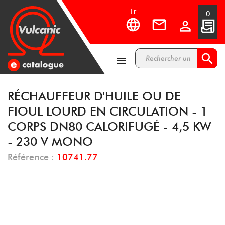
fr
0



RÉCHAUFFEUR D'HUILE OU DE
FIOUL LOURD EN CIRCULATION - 1
CORPS DN80 CALORIFUGÉ - 4,5 KW
- 230 V MONO
Référence :
10741.77