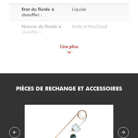
Liquide
Etat du fluide à
chauffer :
Huile et fioul loud
Nature du fluide à
chauffer :
1
Nombre de corps :
Lire plus
Calorifugé
Calorifuge du
réchauffeur :
2
Charge spécifique
(W/cm2) :
PIÈCES DE RECHANGE ET ACCESSOIRES
5
Température de
service mini (°C) :
190
Température de
service maxi (°C) :
14.2
Pression de service
maxi (bar.g) :