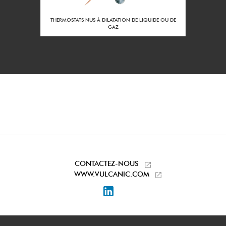
2 m3/h
Débit mini à la
puissance nominale
RS DE
THERMOSTATS NUS À DILATATION DE LIQUIDE OU DE
:
GAZ
80
Diamètre du corps
DN :
900
Côle LN du
réchauffeur (mm) :
Inox 316L
Matière du corps :
Sans
Traitement interieur
du corps :
Sans
Traitement extérieur
du corps :
CONTACTEZ-NOUS
Taraudage 2'' Gaz
WWW.VULCANIC.COM
Piquages
entrée/sortie :
LinkedIn
Acier protégé
Matière des pieds
support :