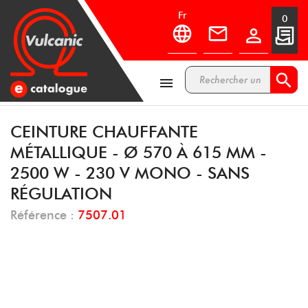
fr
0



CEINTURE CHAUFFANTE
MÉTALLIQUE - Ø 570 À 615 MM -
2500 W - 230 V MONO - SANS
RÉGULATION
Référence :
7507.01