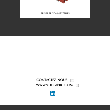
Fiche prolongatrice
Accessoires fournis :
femelle à broches
PRISES ET CONNECTEURS
CONTACTEZ-NOUS
WWW.VULCANIC.COM
LinkedIn