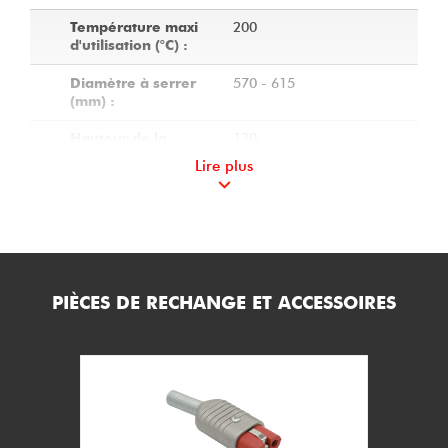
200
Température maxi
d'utilisation (°C) :
570 - 615
Diamètre à serrer
(mm) :
120
Hauteur de la
ceinture (mm) :
Lire plus
Cuivre peint
Matière de la
ceinture :
Sans
Dispositif de
régulation :
PIÈCES DE RECHANGE ET ACCESSOIRES
Boitier aluminium
Protection des
peint - IP53
connectiques :
Prise mâle 2 poles
Raccordement
électrique :
6.3
Masse (kg) :