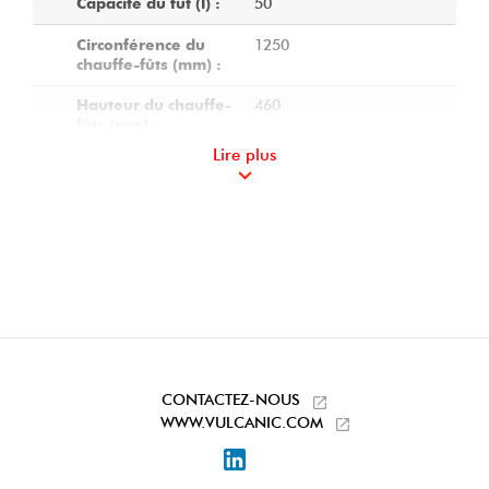
50
Capacité du fût (l) :
1250
Circonférence du
chauffe-fûts (mm) :
460
Hauteur du chauffe-
fûts (mm) :
Lire plus
Polyester
Matière du chauffe-
fûts :
IP40
Etancheité :
Thermostat réglable
Dispositif de
de 0 à 90 °C à
régulation :
réarmement
automatique
Câble de longueur 4
Raccordement
m (prise non fournie)
électrique :
CONTACTEZ-NOUS
WWW.VULCANIC.COM
Boucles à ouverture
Dispositif de fixation
rapide ajustables
:
LinkedIn