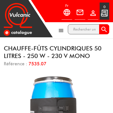
fr
0



CHAUFFE-FÛTS CYLINDRIQUES 50
LITRES - 250 W - 230 V MONO
Référence :
7535.07