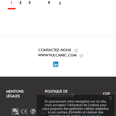

…
1
2
3
9
CONTACTEZ-NOUS
WWW.VULCANIC.COM
LinkedIn
MENTIONS
POLITIQUE DE
CGV
LÉGALES
CONFIDENTIALITÉ
En poursuivant votre navigation sur ce site,
vous acceptez l'utilisation de Cookies pour
vous proposer des publicités ciblées adaptées
à vos centres d'intérêts et réaliser des