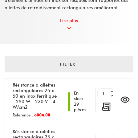
d'éléments blindés en inox sur lesquels sont rapportés des
ailettes de refroidissement rectangulaires améliorant...
Lire plus
FILTER
Résistance à ailettes
rectangulaires 25 x
En
50 en inox ferritique
stock
- 250 W - 230 V - 4
29
W/cm2
pièces
Référence :
6004.00
Résistance à ailettes
rectangulaires 25 x