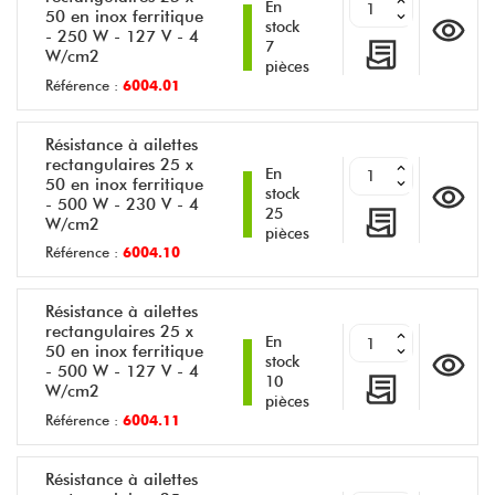
En
50 en inox ferritique
stock
- 250 W - 127 V - 4
7
W/cm2
pièces
Référence :
6004.01
Résistance à ailettes
rectangulaires 25 x
En
50 en inox ferritique
stock
- 500 W - 230 V - 4
25
W/cm2
pièces
Référence :
6004.10
Résistance à ailettes
rectangulaires 25 x
En
50 en inox ferritique
stock
- 500 W - 127 V - 4
10
W/cm2
pièces
Référence :
6004.11
Résistance à ailettes