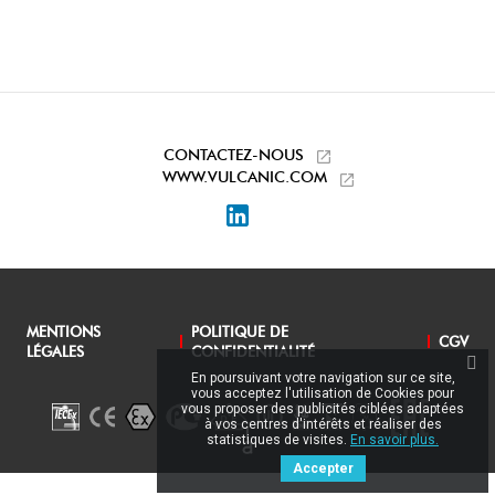
CONTACTEZ-NOUS
WWW.VULCANIC.COM
LinkedIn
MENTIONS
POLITIQUE DE
CGV
LÉGALES
CONFIDENTIALITÉ
En poursuivant votre navigation sur ce site,
vous acceptez l'utilisation de Cookies pour
vous proposer des publicités ciblées adaptées
à vos centres d'intérêts et réaliser des
statistiques de visites.
En savoir plus.
Accepter