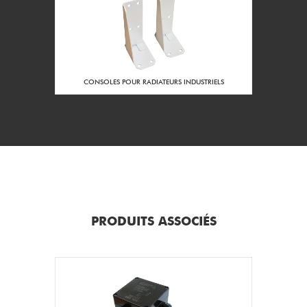
régulation :
1187
Longueur L du
radiateur (mm) :
275
Hauteur H du
CONSOLES POUR RADIATEURS INDUSTRIELS
radiateur (mm) :
170
Largeur l du
radiateur (mm) :
3/4'' NPT
Diamètre du presse
étoupe :
Pour câble non armé
Capacité de serrage
de Ø 8 à Ø 18 mm
du presse étoupe :
PRODUITS ASSOCIÉS
Laiton nickelé
Matière des presse
étoupes :
16
Masse (kg) :