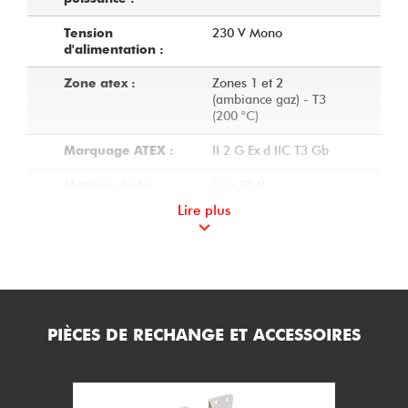
230 V Mono
Tension
d'alimentation :
Zones 1 et 2
Zone atex :
(ambiance gaz) - T3
(200 °C)
II 2 G Ex d IIC T3 Gb
Marquage ATEX :
Inox 304L
Matière de la
carcasse et des
Lire plus
supports :
Résistances blindées
Technologie des
nues
éléments chauffants
:
Aluminium - IP66
Modèle de boitier :
PIÈCES DE RECHANGE ET ACCESSOIRES
Antidéflagrant ''Ex d''
Mode de protection
:
Sans
Dispositif de