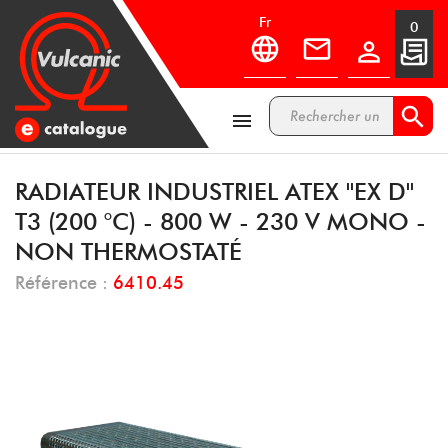
fr
0



RADIATEUR INDUSTRIEL ATEX ''EX D''
T3 (200 °C) - 800 W - 230 V MONO -
NON THERMOSTATÉ
Référence :
6410.45