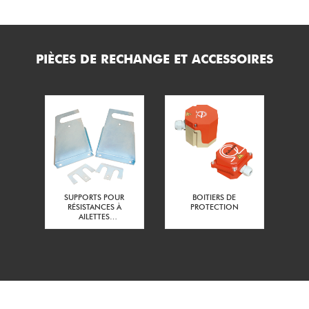
Acier protégé
s de fixation :
Serti
s sur le tube :
PIÈCES DE RECHANGE ET ACCESSOIRES
14
40
ons de fixation (mm) :
Bornes filetées acier M6
ment électrique :
4.7
nce (kg) :
2 Joints fibre + 2 Ecrous acier
 :
SUPPORTS POUR
BOITIERS DE
RÉSISTANCES À
PROTECTION
AILETTES
RECTANGULAIRES