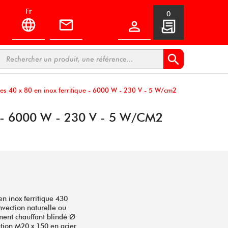
fr
0


ires 40 x 80 en inox ferritique - 6000 W - 230 V - 5 W/cm2
- 6000 W - 230 V - 5 W/CM2
en inox ferritique 430
nvection naturelle ou
ément chauffant blindé Ø
tion M20 x 150 en acier