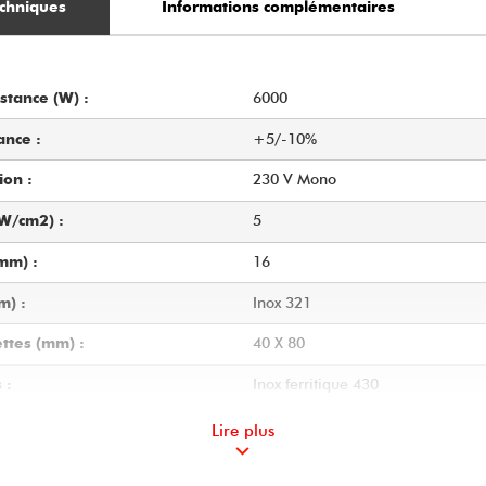
chniques
Informations complémentaires
6000
stance (W) :
+5/-10%
ance :
230 V Mono
ion :
5
(W/cm2) :
16
mm) :
Inox 321
m) :
40 X 80
ttes (mm) :
Inox ferritique 430
 :
1270
sistance (mm) :
Lire plus
M20 x 150
ns de fixation :