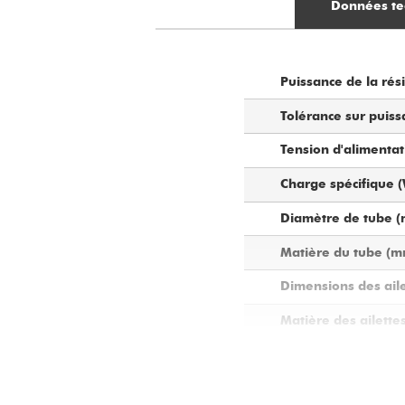
Données te
Puissance de la rési
Tolérance sur puiss
Tension d'alimentat
Charge spécifique 
Diamètre de tube (
Matière du tube (m
Dimensions des aile
Matière des ailettes
Longueur A de la ré
Diamètre des boucho