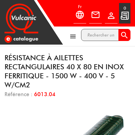
fr
0



RÉSISTANCE À AILETTES
RECTANGULAIRES 40 X 80 EN INOX
FERRITIQUE - 1500 W - 400 V - 5
W/CM2
Référence :
6013.04