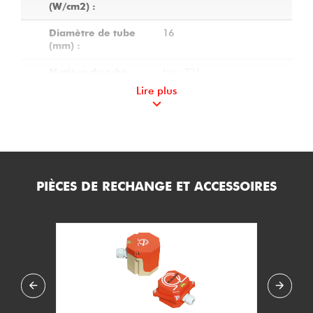
(W/cm2) :
16
Diamètre de tube
(mm) :
Inox 321
Matière du tube
(mm) :
Lire plus
40 X 80
Dimensions des
ailettes (mm) :
Inox ferritique 430
Matière des ailettes
:
PIÈCES DE RECHANGE ET ACCESSOIRES
320
Longueur A de la
résistance (mm) :
M20 x 150
Diamètre des
bouchons de
fixation :
Acier protégé
Matière des
bouchons de
fixation :