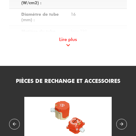
(W/cm2) :
16
Diamètre de tube
(mm) :
Inox 321
Matière du tube
(mm) :
Lire plus
40 X 80
Dimensions des
ailettes (mm) :
Inox ferritique 430
Matière des ailettes
:
PIÈCES DE RECHANGE ET ACCESSOIRES
1480
Longueur A de la
résistance (mm) :
M20 x 150
Diamètre des
bouchons de
fixation :
Acier protégé
Matière des
bouchons de
fixation :