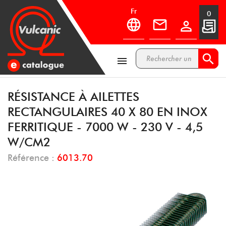
fr
0



RÉSISTANCE À AILETTES
RECTANGULAIRES 40 X 80 EN INOX
FERRITIQUE - 7000 W - 230 V - 4,5
W/CM2
Référence :
6013.70