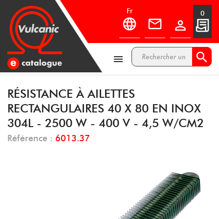
fr
0



RÉSISTANCE À AILETTES
RECTANGULAIRES 40 X 80 EN INOX
304L - 2500 W - 400 V - 4,5 W/CM2
Référence :
6013.37