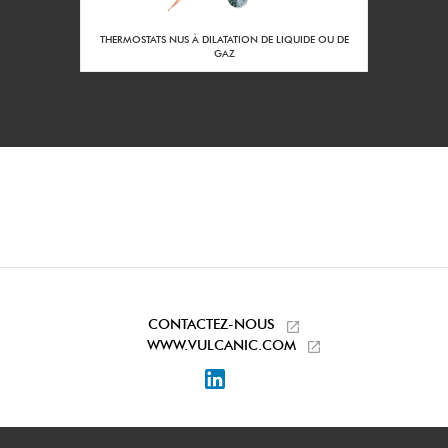
2 m3/h
Débit mini à la
puissance nominale
RS DE
THERMOSTATS NUS À DILATATION DE LIQUIDE OU DE
:
GAZ
80
Diamètre du corps
DN :
900
Côle LN du
réchauffeur (mm) :
Inox 316L
Matière du corps :
Sans
Traitement interieur
du corps :
Sans
Traitement extérieur
du corps :
CONTACTEZ-NOUS
Taraudage 2'' Gaz
WWW.VULCANIC.COM
Piquages
entrée/sortie :
LinkedIn
Acier protégé
Matière des pieds
support :