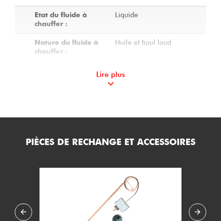
Liquide
Etat du fluide à
chauffer :
Huile et fioul loud
Nature du fluide à
chauffer :
2
Nombre de corps :
Lire plus
Non calorifugé
Calorifuge du
réchauffeur :
2
Charge spécifique
(W/cm2) :
PIÈCES DE RECHANGE ET ACCESSOIRES
5
Température de
service mini (°C) :
190
Température de
service maxi (°C) :
14.2
Pression de service
maxi (bar.g) :