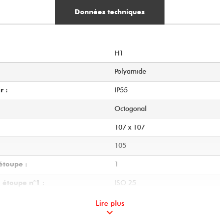
Données techniques
H1
Polyamide
IP55
r :
Octogonal
107 x 107
105
1
étoupe :
ISO 25
 étoupe n°1 :
Câble Ø 9 à Ø 18 mm
 du presse étoupe n°1 :
Lire plus
Polyamide