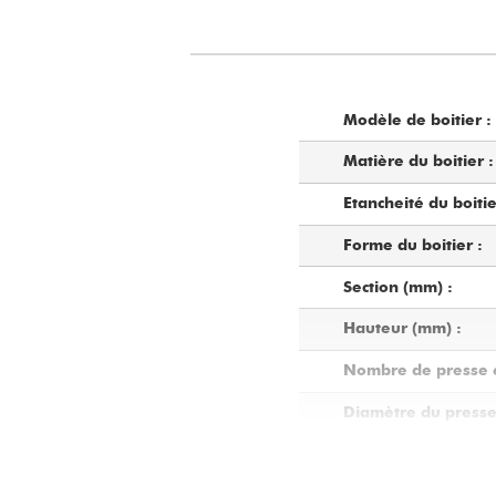
Modèle de boitier :
Matière du boitier :
Etancheité du boitie
Forme du boitier :
Section (mm) :
Hauteur (mm) :
Nombre de presse 
Diamètre du presse
Capacité de serrage