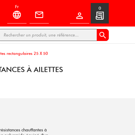
fr
0


ttes rectangulaires 25 X 50
ANCES À AILETTES
résistances chauffantes à