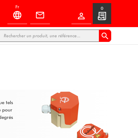
fr
0


ue tels
e pour
 degrés