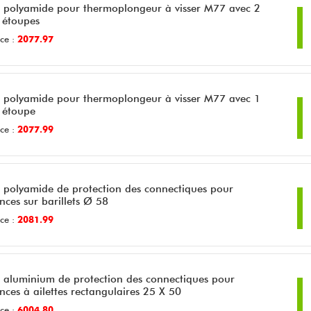
r polyamide pour thermoplongeur à visser M77 avec 2
 étoupes
ce :
2077.97
r polyamide pour thermoplongeur à visser M77 avec 1
 étoupe
ce :
2077.99
r polyamide de protection des connectiques pour
ances sur barillets Ø 58
ce :
2081.99
r aluminium de protection des connectiques pour
ances à ailettes rectangulaires 25 X 50
ce :
6004.80