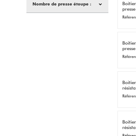
Boitie
Nombre de presse étoupe :
presse
Référen
Boitie
presse
Référen
Boitie
résist
Référen
Boitie
résist
Référen