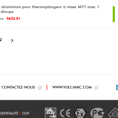
r aluminium pour thermoplongeur à visser M77 avec 1
 étoupe
ce :
9622.01

2
CONTACTEZ-NOUS
WWW.VULCANIC.COM
DENTIALITÉ
CGV