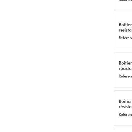
Boitie
résist
Référen
Boitie
résist
Référen
Boitie
résist
Référen