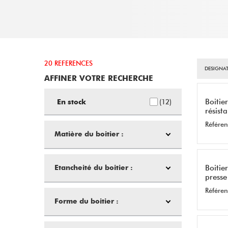
20 REFERENCES
DESIGNAT
AFFINER VOTRE RECHERCHE
Boitie
12
En stock
résist
Référen
Matière du boitier :
Boitie
Etancheité du boitier :
presse
Référen
Forme du boitier :