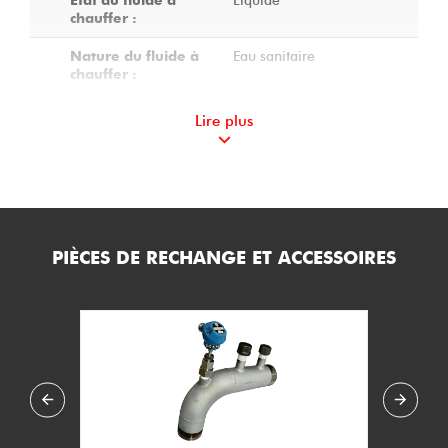
Liquide
Etat du fluide à
chauffer :
Eau sanitaire
Nature du fluide à
chauffer :
1
Nombre de corps :
Lire plus
Calorifugé
Calorifuge du
réchauffeur :
12
Charge spécifique
(W/cm2) :
PIÈCES DE RECHANGE ET ACCESSOIRES
5
Température de
service mini (°C) :
100
Température de
service maxi (°C) :
9.5
Pression de service
maxi (bar.g) :
1 m3/h
Débit mini à la
puissance nominale